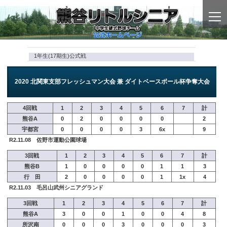
togg
navi
1年生(17期生)公式戦
2020 北関東支部フレッシュマン大会 兼 ダイトベースボール杯争奪大会
4回戦
1
2
3
4
5
6
7
計
熊谷A
0
2
0
0
0
0
2
宇都宮
0
0
0
0
3
6x
9
R2.11.08 佐野市運動公園球場
3回戦
1
2
3
4
5
6
7
計
熊谷B
1
0
0
0
0
1
1
3
行 田
2
0
0
0
0
1
1x
4
R2.11.03 毛呂山武州シニアグランド
3回戦
1
2
3
4
5
6
7
計
熊谷A
3
0
0
1
0
0
4
8
所沢南
0
0
0
3
0
0
0
3